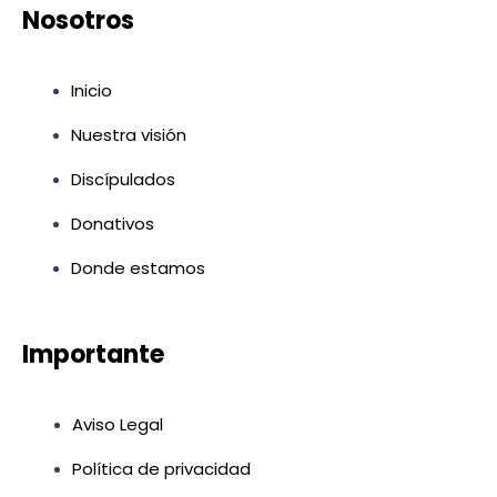
t
t
Nosotros
a
u
g
b
r
e
Inicio
a
m
Nuestra visión
Discípulados
Donativos
Donde estamos
Importante
Aviso Legal
Política de privacidad