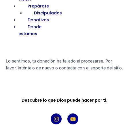
Prepárate
Discipulados
Donativos
Donde
estamos
Lo sentimos, tu donación ha fallado al procesarse. Por
favor, inténtalo de nuevo o contacta con el soporte del sitio.
Descubre lo que Dios puede hacer por ti.
I
Y
n
o
s
u