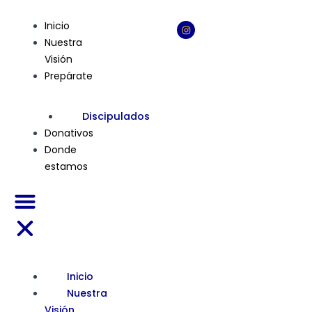
Ir
I
Menu
al
Inicio
n
s
contenido
Nuestra
t
a
Visión
g
r
Prepárate
a
m
Discipulados
Donativos
Donde
estamos
Inicio
Nuestra
Visión